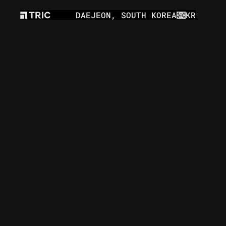
DAEJEON, SOUTH KOREA
Select Langua
KR
높이 27m 규모의 초대형 미디어타워에 디테일 그대로 구
인천국제공항 경
VIDEO