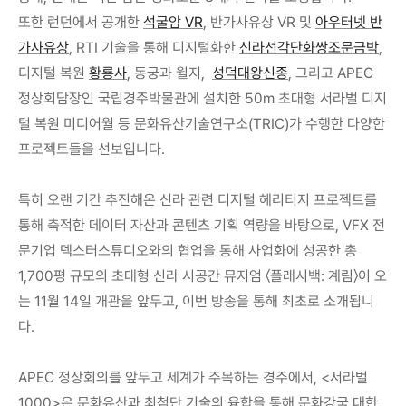
또한 런던에서 공개한 
석굴암 VR
, 반가사유상 VR 및 
아우터넷 반
가사유상
, RTI 기술을 통해 디지털화한 
신라선각단화쌍조문금박
, 
디지털 복원 
황룡사
, 동궁과 월지,  
성덕대왕신종
, 그리고 APEC 
정상회담장인 국립경주박물관에 설치한 50m 초대형 서라벌 디지
털 복원 미디어월 등 문화유산기술연구소(TRIC)가 수행한 다양한 
프로젝트들을 선보입니다.
특히 오랜 기간 추진해온 신라 관련 디지털 헤리티지 프로젝트를 
통해 축적한 데이터 자산과 콘텐츠 기획 역량을 바탕으로, VFX 전
문기업 덱스터스튜디오와의 협업을 통해 사업화에 성공한 총 
1,700평 규모의 초대형 신라 시공간 뮤지엄 〈플래시백: 계림〉이 오
는 11월 14일 개관을 앞두고, 이번 방송을 통해 최초로 소개됩니
다.
APEC 정상회의를 앞두고 세계가 주목하는 경주에서, <서라벌 
1000>은 문화유산과 최첨단 기술의 융합을 통해 문화강국 대한